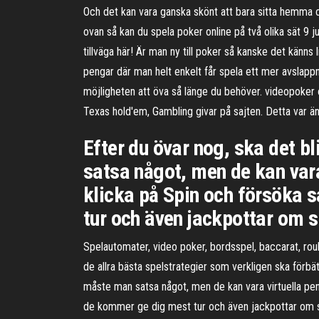
Och det kan vara ganska skönt att bara sitta hemma o
ovan så kan du spela poker online på två olika sät 9 j
tillväga här! Är man ny till poker så kanske det känn
pengar där man helt enkelt får spela ett mer avslapp
möjligheten att öva så länge du behöver. videopoker on
Texas hold'em, Gambling givar på sajten. Detta var än
Efter du övar nog, ska det b
satsa något, men de kan var
klicka på Spin och försöka 
tur och även jackpottar om 
Spelautomater, video poker, bordsspel, baccarat, roul
de allra bästa spelstrategier som verkligen ska förbätt
måste man satsa något, men de kan vara virtuella pe
de kommer ge dig mest tur och även jackpottar om sp