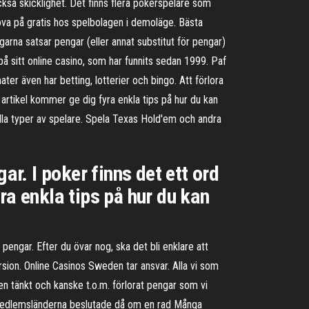
också skicklighet. Det finns flera pokerspelare som
rova på gratis hos spelbolagen i demoläge. Bästa
arna satsar pengar (eller annat substitut för pengar)
å sitt online casino, som har funnits sedan 1999. Paf
ter även har betting, lotterier och bingo. Att förlora
a artikel kommer ge dig fyra enkla tips på hur du kan
alla typer av spelare. Spela Texas Hold'em och andra
ar. I poker finns det ett ord
ra enkla tips på hur du kan
engar. Efter du övar nog, ska det bli enklare att
sion. Online Casinos Sweden tar ansvar. Alla vi som
gen tänkt och kanske t.o.m. förlorat pengar som vi
ja. Medlemsländerna beslutade då om en rad Många