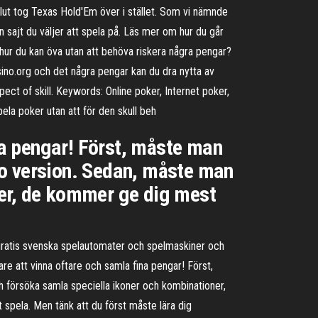
slut tog Texas Hold'Em över i stället. Som vi nämnde
n sajt du väljer att spela på. Läs mer om hur du går
å hur du kan öva utan att behöva riskera några pengar?
sino.org och det några pengar kan du dra nytta av
pect of skill. Keywords: Online poker, Internet poker,
ela poker utan att för den skull beh
ina pengar! Först, måste man
mo version. Sedan, måste man
ner, de kommer ge dig mest
, gratis svenska spelautomater och spelmaskiner och
lare att vinna oftare och samla fina pengar! Först,
 försöka samla speciella ikoner och kombinationer,
pela. Men tänk att du först måste lära dig