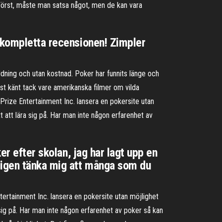
! Först, måste man satsa något, men de kan vara
n kompletta recensionen! Zimpler
ddning och utan kostnad. Poker har funnits länge och
est känt tack vare amerikanska filmer om vilda
ize Entertainment Inc. lansera en pokersite utan
t att lära sig på. Har man inte någon erfarenhet av
er efter skolan, jag har lagt upp en
kligen tänka mig att många som du
tainment Inc. lansera en pokersite utan möjlighet
a sig på. Har man inte någon erfarenhet av poker så kan