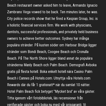
Beach restaurant owner asked him to leave, Armando Ignacio
Zambrano Vega vowed to be back. Ten minutes later, he was.
City police records show that he fired a Kaspian Group, Inc. is
a holistic financial services firm. We work with physicians,
dentists, successful professionals, and privately held business
owners to achieve better outcomes. Sydney har många
populära stränder. På kusten söder om Harbour Bridge ligger
stränder som Bondi Beach, Coogee Beach och Cronulla
Beach. På The North Shore ligger bland annat de populära
stränderna Manly Beach och Palm Beach. Demografi Avboka
gratis på flesta hotell. Boka enkelt hotell nära Casino Palm
Beach i Cannes på Hotels.com. Utnyttja våra Hotels.com
Rewards där du får 1 gratisnatt* när du samlat 10 nätter.
Hotel Palm Beach fick betyget "Mycket bra" av våra gäster.
Titta igenom vårt fotobibliotek, läs recensioner från
verifierade gäster och boka nu med vår prisgaranti. Vi