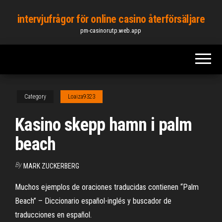
Skip
intervjufrågor för online casino återförsäljare
to
pm-casinorutp.web.app
the
content
Category
Loaiza9323
Kasino skepp hamn i palm
beach
By
MARK ZUCKERBERG
Muchos ejemplos de oraciones traducidas contienen “Palm
Beach” – Diccionario español-inglés y buscador de
traducciones en español.