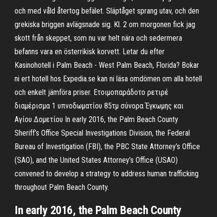
och med våld återtog befälet. Släptåget sprang utav, och den
grekiska briggen avlägsnade sig. Kl. 2 om morgonen fick jag
skott från skeppet, som nu var helt nära och sedermera
befanns vara en österrikisk korvett. Letar du efter
Kasinohotell i Palm Beach - West Palm Beach, Florida? Bokar
ni ert hotell hos Expedia.se kan ni läsa omdömen om alla hotell
och enkelt jämföra priser. Ετοιμοπαράδοτο ρετιρέ
διαμέρισμα 1 υπνοδωματίου 85τμ σύνορα Έγκωμης και
Αγίου Δομετίου In early 2016, the Palm Beach County
Sheriff’s Office Special Investigations Division, the Federal
Bureau of Investigation (FBI), the PBC State Attorney’s Office
(SAO), and the United States Attorney’s Office (USAO)
convened to develop a strategy to address human trafficking
throughout Palm Beach County.
In early 2016, the Palm Beach County