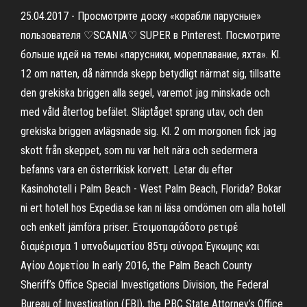
25.04.2017 - Просмотрите доску «корабли парусные»
пользователя ♡SCANIA♡ SUPER в Pinterest. Посмотрите
больше идей на темы «парусники, мореплавание, яхта». Kl.
12 om natten, då nämnda skepp betydligt närmat sig, tillsatte
den grekiska briggen alla segel, varemot jag minskade och
med våld återtog befälet. Släptåget sprang utav, och den
grekiska briggen avlägsnade sig. Kl. 2 om morgonen fick jag
skott från skeppet, som nu var helt nära och sedermera
befanns vara en österrikisk korvett. Letar du efter
Kasinohotell i Palm Beach - West Palm Beach, Florida? Bokar
ni ert hotell hos Expedia.se kan ni läsa omdömen om alla hotell
och enkelt jämföra priser. Ετοιμοπαράδοτο ρετιρέ
διαμέρισμα 1 υπνοδωματίου 85τμ σύνορα Έγκωμης και
Αγίου Δομετίου In early 2016, the Palm Beach County
Sheriff’s Office Special Investigations Division, the Federal
Bureau of Investigation (FBI), the PBC State Attorney’s Office