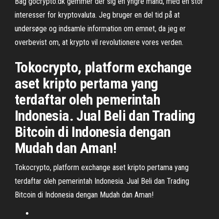
Bag gocrypto.dk gemmer der sig en yngre mand, med en stor
interesser for kryptovaluta. Jeg bruger en del tid på at
undersøge og indsamle information om emnet, da jeg er
overbevist om, at krypto vil revolutionere vores verden.
Tokocrypto, platform exchange
aset kripto pertama yang
terdaftar oleh pemerintah
Indonesia. Jual Beli dan Trading
Bitcoin di Indonesia dengan
Mudah dan Aman!
Tokocrypto, platform exchange aset kripto pertama yang
terdaftar oleh pemerintah Indonesia. Jual Beli dan Trading
Bitcoin di Indonesia dengan Mudah dan Aman!