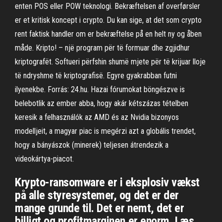
enten POS eller POW teknologi. Bekræftelsen af overførsler
er et kritisk koncept i crypto. Du kan sige, at det som crypto
rent faktisk handler om er bekræftelse på en helt ny og åben
måde. Kripto! – një program për të formuar dhe zgjidhur
kriptografët. Softueri përfshin shumë mjete për të krijuar lloje
të ndryshme të kriptografisë. Egyre gyakrabban futni
ilyenekbe. Forrás: 24.hu. Hazai fórumokat böngészve is
belebotlik az ember abba, hogy akár kétszázas tételben
keresik a felhasználók az AMD és az Nvidia bizonyos
modelljeit, a magyar piac is megérzi azt a globális trendet,
hogy a bányászok (minerek) teljesen átrendezik a
videokártya-piacot.
Krypto-ransomware er i eksplosiv vækst
på alle styresystemer, og det er der
mange grunde til. Det er nemt, det er
billigt og profitmarginen er enorm. Læs