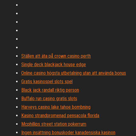
Ställen att äta på crown casino perth
Single deck blackjack house edge
Online casino högsta utbetalning utan att använda bonus
Gratis kasinospel slots spel
Black jack randall riktig person
Buffalo run casino gratis slots
Harveys casino lake tahoe bombning
Kasino strandpromenad pensacola florida
Mcphillips street station pokerrum
Ingen insättning bonuskoder kanadensiska kasinon