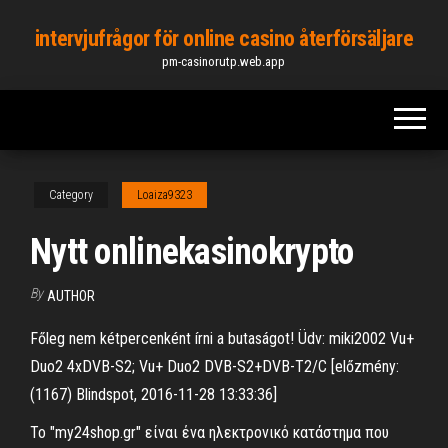
Skip
intervjufrågor för online casino återförsäljare
to
pm-casinorutp.web.app
the
content
Category
Loaiza9323
Nytt onlinekasinokrypto
By
AUTHOR
Főleg nem kétpercenként írni a butaságot! Üdv: miki2002 Vu+
Duo2 4xDVB-S2; Vu+ Duo2 DVB-S2+DVB-T2/C [előzmény:
(1167) Blindspot, 2016-11-28 13:33:36]
Το "my24shop.gr" είναι ένα ηλεκτρονικό κατάστημα που